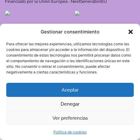
Financiado por la Unión Europea - NextGenerationEU
Gestionar consentimiento
933 638 736
jmbaiget@grochotels.com
Para ofrecer las mejores experiencias, utilizamos tecnologías como las
cookies para almacenar y/o acceder a la información del dispositivo. El
consentimiento de estas tecnologías nos permitirá procesar datos como
el comportamiento de navegación o las identificaciones únicas en este
Español
sitio. No consentir o retirar el consentimiento, puede afectar
negativamente a ciertas características y funciones.
Copyright © 2002 - 2026 Groc Hotels S.L | Dissenyat i
Aceptar
desenvoulpat per
Epic Solutions
Denegar
Ver preferencias
Política de cookies